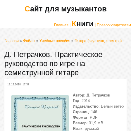
Сайт для музыкантов
Книги
Главная |
| Правообладателям
Главная
»
Файлы
»
Учебные пособия
»
Гитара (акустика, электро)
Д. Петрачков. Практическое
руководство по игре на
семиструнной гитаре
13.12.2018, 17:57
Автор
: Д. Петрачков
Год
: 2014
Издательство
: Белый ветер
Страниц
: 146
Формат
: PDF
Размер
: 31,9 МВ
Язык
: русский