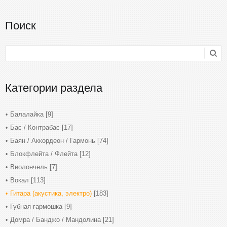
Поиск
Категории раздела
Балалайка
[9]
Бас / Контрабас
[17]
Баян / Аккордеон / Гармонь
[74]
Блокфлейта / Флейта
[12]
Виолончель
[7]
Вокал
[113]
Гитара (акустика, электро)
[183]
Губная гармошка
[9]
Домра / Банджо / Мандолина
[21]