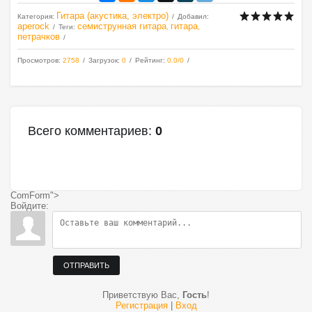
Гитара (акустика, электро)
Категория
:
Добавил
:
aperock
семиструнная гитара
гитара
Теги
:
,
,
петрачков
Просмотров
:
2758
Загрузок
:
0
Рейтинг
:
0.0
/
0
Всего комментариев
:
0
ComForm">
Войдите:
ОТПРАВИТЬ
Приветствую Вас
,
Гость
!
Регистрация
|
Вход