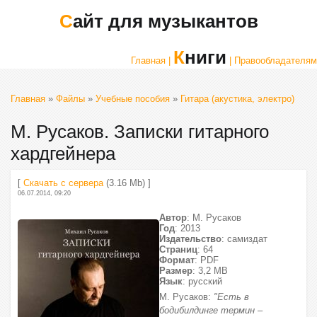
Сайт для музыкантов
Книги
Главная |
| Правообладателям
Главная
»
Файлы
»
Учебные пособия
»
Гитара (акустика, электро)
М. Русаков. Записки гитарного
хардгейнера
[
Скачать с сервера
(3.16 Mb) ]
06.07.2014, 09:20
Автор
: М. Русаков
Год
: 2013
Издательство
: самиздат
Страниц
: 64
Формат
: PDF
Размер
: 3,2 МВ
Язык
: русский
М. Русаков:
"Есть в
бодибилдинге термин –