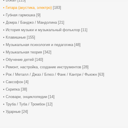
Вокал
[113]
Гитара (акустика, электро)
[183]
Губная гармошка
[9]
Домра / Банджо / Мандолина
[21]
История музыки и музыкальный фольклор
[11]
Клавишные
[155]
Музыкальная психология и педагогика
[48]
Музыкальная теория
[342]
Обучение детей
[140]
Ремонт, настройка, создание инструментов
[28]
Рок / Металл / Джаз / Блюз / Фанк / Кантри / Фьюжн
[63]
Саксофон
[4]
Скрипка
[38]
Словари, энциклопедии
[14]
Труба / Туба / Тромбон
[12]
Ударные
[24]