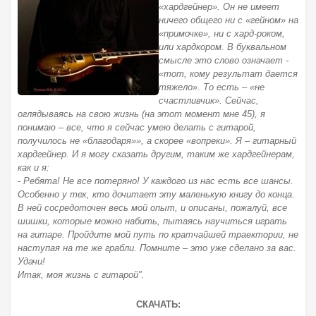
«хардгейнер». Он не имеет
ничего общего ни с «гейном» на
«примочке», ни с хард-роком,
или хардкором. В буквальном
смысле это слово означает -
«тот, кому результат дается
тяжело». То есть – «не
счастливчик». Сейчас,
оглядываясь на свою жизнь (на этот момент мне 45), я
понимаю – все, что я сейчас умею делать с гитарой,
получилось не «благодаря»», а скорее «вопреки». Я – гитарный
хардгейнер. И я могу сказать другим, таким же хардгейнерам,
как и я:
- Ребята! Не все потеряно! У каждого из нас есть все шансы.
Особенно у тех, кто дочитает эту маленькую книгу до конца.
В ней сосредоточен весь мой опыт, и описаны, пожалуй, все
шишки, которые можно набить, пытаясь научиться играть
на гитаре. Пройдите мой путь по кратчайшей траектории, не
наступая на те же грабли. Помните – это уже сделано за вас.
Удачи!
Итак, моя жизнь с гитарой".
СКАЧАТЬ: