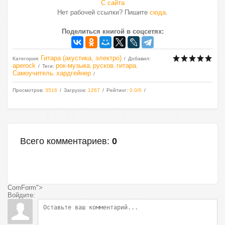
С сайта
Нет рабочей ссылки? Пишите
сюда
.
Поделиться книгой в соцсетях:
Гитара (акустика, электро)
Категория
:
Добавил
:
aperock
рок-музыка
русков
гитара
Теги
:
,
,
,
Самоучитель
хардгейнер
,
Просмотров
:
3516
Загрузок
:
1267
Рейтинг
:
0.0
/
0
Всего комментариев
:
0
ComForm">
Войдите: