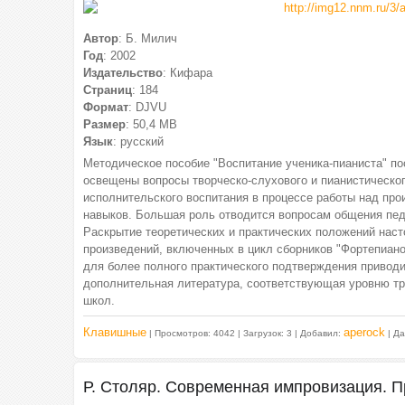
Автор
: Б. Милич
Год
: 2002
Издательство
: Кифара
Страниц
: 184
Формат
: DJVU
Размер
: 50,4 МВ
Язык
: русский
Методическое пособие "Воспитание ученика-пианиста" п
освещены вопросы творческо-слухового и пианистическо
исполнительского воспитания в процессе работы над пр
навыков. Большая роль отводится вопросам общения пед
Раскрытие теоретических и практических положений нас
произведений, включенных в цикл сборников "Фортепиано
для более полного практического подтверждения приводи
дополнительная литература, соответствующая уровню т
школ.
Клавишные
aperock
| Просмотров: 4042 | Загрузок: 3 | Добавил:
| Д
Р. Столяр. Современная импровизация. П