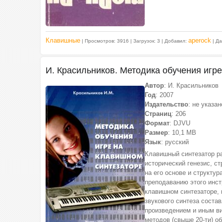
Клавишные
aperock
| Просмотров: 3916 | Загрузок: 3 | Добавил:
| Д
И. Красильников. Методика обучения игр
Автор
: И. Красильников
Год
: 2007
Издательство
: не указан
Страниц
: 206
Формат
: DJVU
Размер
: 10,1 МВ
Язык
: русский
Клавишный синтезатор ра
исторический генезис, с
на его основе и структу
преподаванию этого инст
клавишном синтезаторе, 
звукового синтеза сост
произведением и иным в
методов (свыше 20-ти) об