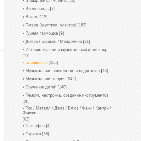
Блокфлейта / Флейта
[12]
Виолончель
[7]
Вокал
[113]
Гитара (акустика, электро)
[183]
Губная гармошка
[9]
Домра / Банджо / Мандолина
[21]
История музыки и музыкальный фольклор
[11]
Клавишные
[155]
Музыкальная психология и педагогика
[48]
Музыкальная теория
[342]
Обучение детей
[140]
Ремонт, настройка, создание инструментов
[28]
Рок / Металл / Джаз / Блюз / Фанк / Кантри /
Фьюжн
[63]
Саксофон
[4]
Скрипка
[38]