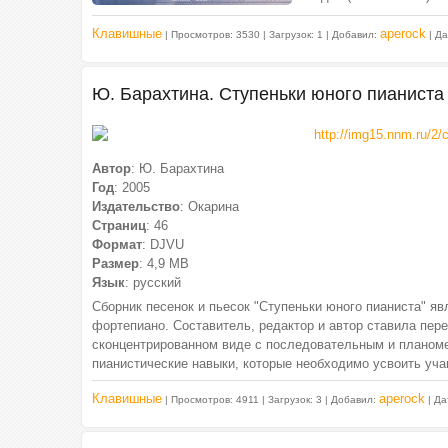
Клавишные
aperock
| Просмотров: 3530 | Загрузок: 1 | Добавил:
| Д
Ю. Барахтина. Ступеньки юного пианиста
Автор
: Ю. Барахтина
Год
: 2005
Издательство
: Окарина
Страниц
: 46
Формат
: DJVU
Размер
: 4,9 МВ
Язык
: русский
Сборник песенок и пьесок "Ступеньки юного пианиста" я
фортепиано. Составитель, редактор и автор ставила пер
сконцентрированном виде с последовательным и планоме
пианистические навыки, которые необходимо усвоить уча
Клавишные
aperock
| Просмотров: 4911 | Загрузок: 3 | Добавил:
| Да