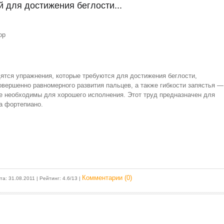
й для достижения беглости...
ор
ятся упражнения, которые требуются для достижения беглости,
овершенно равномерного развития пальцев, а также гибкости запястья —
ые необходимы для хорошего исполнения. Этот труд предназначен для
на фортепиано.
Комментарии (0)
ата:
31.08.2011
| Рейтинг: 4.6/13 |