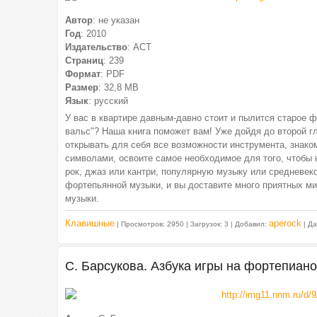
Автор
: не указан
Год
: 2010
Издательство
: АСТ
Страниц
: 239
Формат
: PDF
Размер
: 32,8 МВ
Язык
: русский
У вас в квартире давным-давно стоит и пылится старое 
вальс"? Наша книга поможет вам! Уже дойдя до второй г
открывать для себя все возможности инструмента, знак
символами, освоите самое необходимое для того, чтобы 
рок, джаз или кантри, популярную музыку или средневек
фортепьянной музыки, и вы доставите много приятных ми
музыки.
Клавишные
aperock
| Просмотров: 2950 | Загрузок: 3 | Добавил:
| Д
С. Барсукова. Азбука игры на фортепиано