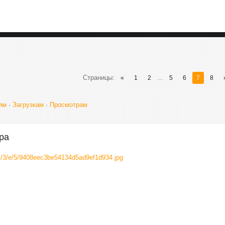
Страницы
:
...
«
1
2
5
6
7
8
ям
·
Загрузкам
·
Просмотрам
ра