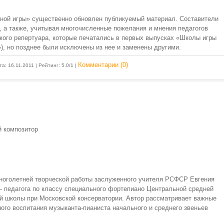
ной игры» существенно обновлен публикуемый материал. Составители
, а также, учитывая многочисленные пожелания и мнения педагогов
кого репертуара, которые печатались в первых выпусках «Школы игры
, но позднее были исключены из нее и заменены другими.
Комментарии (0)
та:
16.11.2011
| Рейтинг: 5.0/1 |
й композитор
многолетней творческой работы заслуженного учителя РСФСР Евгения
 педагога по классу специального фортепиано Центральной средней
й школы при Московской консерватории. Автор рассматривает важные
го воспитания музыканта-пианиста начального и среднего звеньев