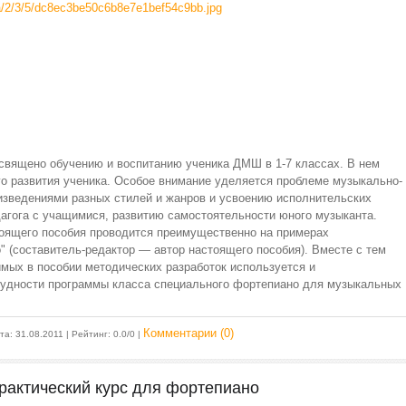
освящено обучению и воспитанию ученика ДМШ в 1-7 классах. В нем
го развития ученика. Особое внимание уделяется проблеме музыкально-
оизведениями разных стилей и жанров и усвоению исполнительских
агога с учащимися, развитию самостоятельности юного музыканта.
тоящего пособия проводится преимущественно на примерах
" (составитель-редактор — автор настоящего пособия). Вместе с тем
мых в пособии методических разработок используется и
рудности программы класса специального фортепиано для музыкальных
Комментарии (0)
ата:
31.08.2011
| Рейтинг: 0.0/0 |
рактический курс для фортепиано