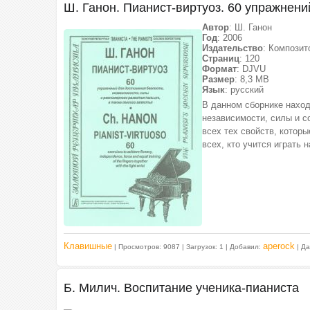
Ш. Ганон. Пианист-виртуоз. 60 упражнени
Автор
: Ш. Ганон
Год
: 2006
Издательство
: Композит
Страниц
: 120
Формат
: DJVU
Размер
: 8,3 МВ
Язык
: русский
В данном сборнике наход
независимости, силы и с
всех тех свойств, котор
всех, кто учится играть 
Клавишные
aperock
| Просмотров: 9087 | Загрузок: 1 | Добавил:
| Д
Б. Милич. Воспитание ученика-пианиста