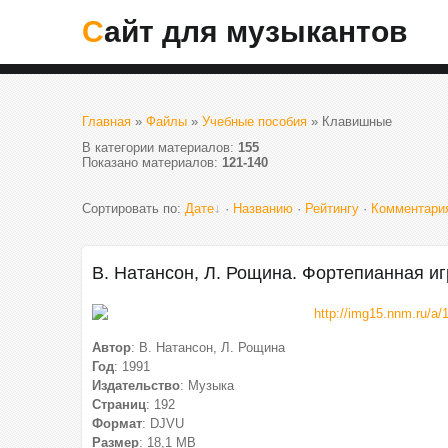
Сайт для музыкантов
Главная
»
Файлы
»
Учебные пособия
» Клавишные
В категории материалов
:
155
Показано материалов
:
121-140
Сортировать по
:
Дате
·
Названию
·
Рейтингу
·
Комментари
В. Натансон, Л. Рощина. Фортепианная иг
Автор
: В. Натансон, Л. Рощина
Год
: 1991
Издательство
: Музыка
Страниц
: 192
Формат
: DJVU
Размер
: 18,1 МВ