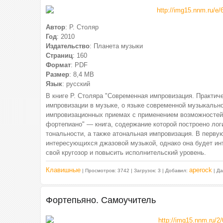
Автор
: Р. Столяр
Год
: 2010
Издательство
: Планета музыки
Страниц
: 160
Формат
: PDF
Размер
: 8,4 МВ
Язык
: русский
В книге Р. Столяра "Современная импровизация. Практич
импровизации в музыке, о языке современной музыкальн
импровизационных приемах с применением возможностей 
фортепиано" — книга, содержание которой построено ло
тональности, а также атональная импровизация. В перву
интересующихся джазовой музыкой, однако она будет и
свой кругозор и повысить исполнительский уровень.
Клавишные
aperock
| Просмотров: 3742 | Загрузок: 3 | Добавил:
| Д
Фортепьяно. Самоучитель