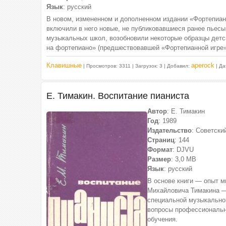
Язык
: русский
В новом, измененном и дополненном издании «Фортепиан
включили в него новые, не публиковавшиеся ранее пьесы
музыкальных школ, возобновили некоторые образцы детс
на фортепиано» (предшествовавшей «Фортепианной игре»)
Клавишные
aperock
| Просмотров: 3311 | Загрузок: 3 | Добавил:
| Да
Е. Тимакин. Воспитание пианиста
Автор
: Е. Тимакин
Год
: 1989
Издательство
: Советски
Страниц
: 144
Формат
: DJVU
Размер
: 3,0 МВ
Язык
: русский
В основе книги — опыт 
Михайловича Тимакина —
специальной музыкально
вопросы профессионально
обучения.