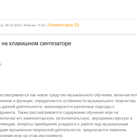
Комментарии (0)
ата:
26.10.2011
| Рейтинг: 5.0/1 |
е на клавишном синтезаторе
о
ссматривается как новое средство музыкального обучения, включая его
троение и функции; определяются особенности музыкального творчества
ра данной деятельности; анализируются различные подходы к
румента. Также рассматривается содержание обучения игре на
включая его композиторскую, исполнительскую, звукорежиссерскую и
авляющие, вопросы приобщения учащихся к работе над музыкальным
идам музыкально-творческой деятельности, предлагается перечень
учения игре на этом инструменте.