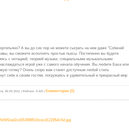
фортепьяно? А вы до сих пор не можете сыграть на нем даже "Собачий
лавы, вы сможете исполнять простые пьесы. Постепенно вы будете
омясь с нотацией, теорией музыки, специальными музыкальными
наслаждаться игрой уже с самого начала обучения. Вы любите Баха или
овую готику? Очень скоро вам станет доступным любой стиль
нут себе и своим гостям, погружаясь в удивительный и прекрасный мир
Комментарии (0)
ата:
30.05.2011
| Рейтинг: 0.0/0 |