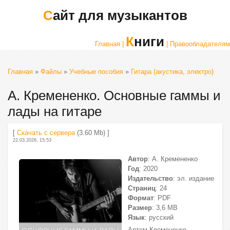
Сайт для музыкантов
Книги
Главная |
| Правообладателям
Главная
»
Файлы
»
Учебные пособия
»
Гитара (акустика, электро)
А. Кремененко. Основные гаммы и
лады на гитаре
[
Скачать с сервера
(3.60 Mb) ]
22.03.2026, 15:53
Автор
: А. Кремененко
Год
: 2020
Издательство
: эл. издание
Страниц
: 24
Формат
: PDF
Размер
: 3,6 МВ
Язык
: русский
Артем Кремененко -