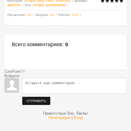
Гитара (акустика, электро)
Категория
:
Добавил
:
aperock
гитара
кремененко
Теги
:
,
Просмотров
:
202
Загрузок
:
112
Рейтинг
:
0.0
/
0
Всего комментариев
:
0
ComForm">
Войдите:
ОТПРАВИТЬ
Приветствую Вас
,
Гость
!
Регистрация
|
Вход